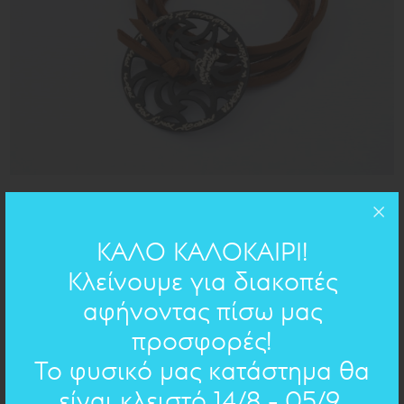
d=4cm
ΔΙΑΣΤΑΣΕΙΣ:
ΚΑΛΟ ΚΑΛΟΚΑΙΡΙ!
ορείχαλκος
ΥΛΙΚΟ:
Κλείνουμε για διακοπές
αφήνοντας πίσω μας
ΧΕΙΡΟΓΡΑΦΟ ΣΤΟ ΚΟΣΜΗΜΑ
προσφορές!
Το φυσικό μας κατάστημα θα
Επιλέξτε χειρόγραφο
είναι κλειστό 14/8 - 05/9.