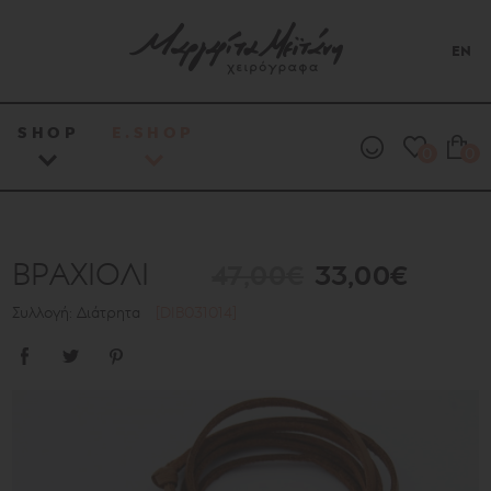
EN
SHOP
E.SHOP
0
0
ΒΡΑΧΙΟΛΙ
47,00€
33,00€
Συλλογή: Διάτρητα
[DIB031014]