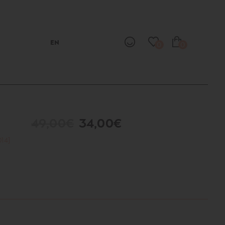
EN
0
0
Ο
49,00€
34,00€
14]