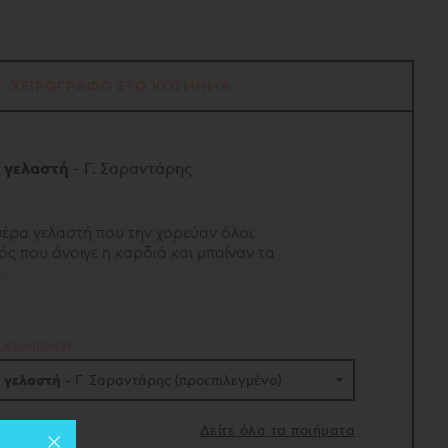
ΧΕΙΡΟΓΡΑΦΟ ΣΤΟ ΚΟΣΜΗΜΑ
α γελαστή
- Γ. Σαραντάρης
μέρα γελαστή που την χορεύαν όλοι.
ός που άνοιγε η καρδιά και μπαίναν τα
.
 ΚΕΙΜΕΝΟΥ
α γελαστή
- Γ. Σαραντάρης (προεπιλεγμένο)
 γελαστή
- Γ. Σαραντάρης
(προεπιλεγμένο)
Δείτε όλα τα ποιήματα