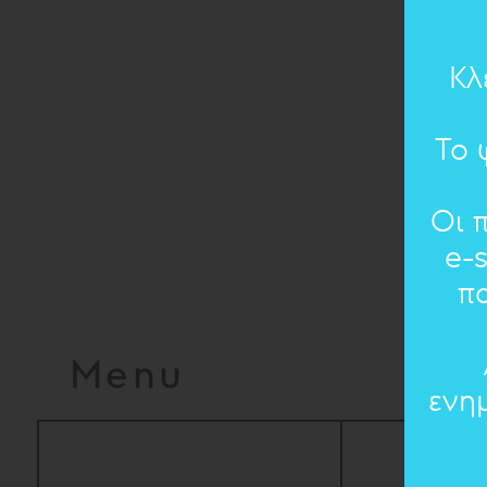
Κλ
Το 
Οι 
e-
π
Menu
ενη