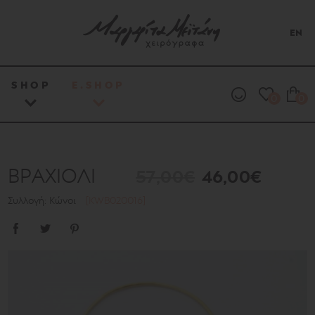
EN
SHOP
E.SHOP
0
0
ΒΡΑΧΙΟΛΙ
57,00€
46,00€
Συλλογή: Κώνοι
[KWB020016]