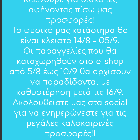
αφήνοντας πίσω μας
προσφορές!
d=2cm
ΔΙΑΣΤΑΣΕΙΣ:
Το φυσικό μας κατάστημα θα
ορείχαλκος
ΥΛΙΚΟ:
είναι κλειστό 14/8 - 05/9.
Οι παραγγελίες που θα
ΧΕΙΡΟΓΡΑΦΟ ΣΤΟ ΚΟΣΜΗΜΑ
καταχωρηθούν στο e-shop
από 5/8 έως 10/9 θα αρχίσουν
Επιλέξτε χειρόγραφο
να παραδίδονται με
Επιλέξτε χειρόγραφο
καθυστέρηση μετά τις 16/9.
Ακολουθείστε μας στα social
Ευχές
- 16 ποιήματα
Δείτε όλα τα ποιήματα
για να ενημερώνεστε για τις
Μαργαρίτα Μεϊτάνη
Ευχές
: βρες γαλήνη στα μικρά
- 16 ποιήματα
μεγάλες καλοκαιρινές
ΣΥΜΠΛΗΡΩΣΤΕ ΤΟ ΔΙΚΟ ΣΑΣ ΚΕΙΜΕΝΟ
Ευχές
Γ. Σαραντάρης
: η δύναμή σου εσύ
Ινδία
: Θέλω να πάω στη Ινδία ένα ταξίδι μακρινό / Θέλω να πάω στην Ινδία θέλω να λείψω για καιρό
- 13 ποιήματα
Συμπληρώστε στο παρακάτω πεδίο το
προσφορές!!
κείμενο που σας εκφράζει, για να
Ευχές
: να έχεις ζεστασιά