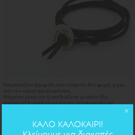
Μπρούντζινο βραχιόλι που τυλίγεται δύο φορές γύρω
από τον καρπό και κουμπώνει.
Φοριέται μόνο του ή συνδυάζεται με άλλα ίδια
μικρότερα ή μεγαλύτερα για πιο εντυπωσιακό και
πολύχρωμο αποτέλεσμα!
Μπορείτε να διαλέξετε το ποίημα που εσείς θέλετε ή τα
δικά σας λόγια για να χαράξουμε πάνω.
ΚΑΛΟ ΚΑΛΟΚΑΙΡΙ!
Αν το θέλετε για αντρικό χέρι παρακαλώ σημειώστε το
Κλείνουμε για διακοπές
στο check out.