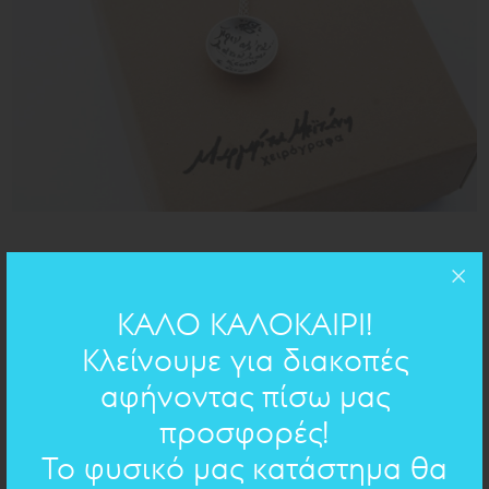
50cm
ΜΗΚΟΣ:
d=1,8cm
ΔΙΑΣΤΑΣΕΙΣ:
ΚΑΛΟ ΚΑΛΟΚΑΙΡΙ!
ασήμι 925
ΥΛΙΚΟ:
Κλείνουμε για διακοπές
αφήνοντας πίσω μας
ΧΕΙΡΟΓΡΑΦΟ ΣΤΟ ΚΟΣΜΗΜΑ
προσφορές!
Το φυσικό μας κατάστημα θα
Επιλέξτε χειρόγραφο