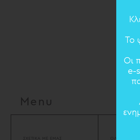
Κλ
Το 
Οι 
e-
π
Menu
ενη
ΣΧΕΤΙΚΑ
ΜΕ
ΕΜΑΣ
ΟΛΑ ΤΑ ΚΟΣ