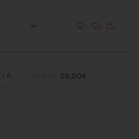
EN
0
0
ΚΙΑ
78,00€
55,00€
1023]