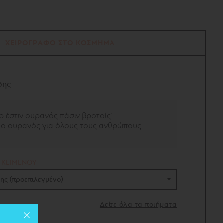
ΧΕΙΡΟΓΡΑΦΟ ΣΤΟ ΚΟΣΜΗΜΑ
δης
ρ έστιν ουρανός πάσιν βροτοίς"
αι ο ουρανός για όλους τους ανθρώπους
 ΚΕΙΜΕΝΟΥ
δης (προεπιλεγμένο)
δης
(προεπιλεγμένο)
Δείτε όλα τα ποιήματα
 16 ποιήματα