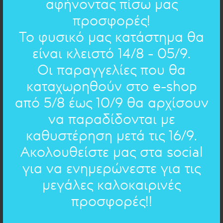
αφήνοντας πίσω μας
προσφορές!
Έρως ανίκατε μάχαν, Έρως, ος εν κτήνεσι
Το φυσικό μας κατάστημα θα
πίπτεις, ος εν μαλακαίς παρειαίς νεάνιδος
εννυχεύεις,(...)
είναι κλειστό 14/8 - 05/9.
Οι παραγγελίες που θα
Έρωτα εσύ, ανίκητε στη μάχη,
Έρωτα, που πέφτεις στα ζωντανά
καταχωρηθούν στο e-shop
πλάσματα, που ξενυχτάς στα τρυφερά
μάγουλα της κοπελιάς,(...)
από 5/8 έως 10/9 θα αρχίσουν
να παραδίδονται με
καθυστέρηση μετά τις 16/9.
EΠΙΛΟΓΗ ΑΛΛΟΥ ΚΕΙΜΕΝΟΥ
Ακολουθείστε μας στα social
Αντιγόνη
- Σοφοκλής (προεπιλεγμένο)
για να ενημερώνεστε για τις
Αντιγόνη
- Σοφοκλής
(προεπιλεγμένο)
Δείτε όλα τα ποιήματα
μεγάλες καλοκαιρινές
Ευχές
- 16 ποιήματα
προσφορές!!
Μαργαρίτα Μεϊτάνη
ΣΥΜΠΛΗΡΩΣΤΕ ΤΟ ΔΙΚΟ ΣΑΣ ΚΕΙΜΕΝΟ
Ευχές
: βρες γαλήνη στα μικρά
- 16 ποιήματα
Συμπληρώστε στο παρακάτω πεδίο το