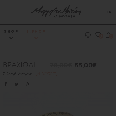
EN
SHOP
E.SHOP
0
0
ΒΡΑΧΙΟΛΙ
78,00€
55,00€
Συλλογή: Αντιγόνη
[ANB023023]