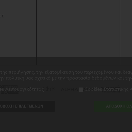
Ναπολέ
ποίημα
Ύμνος στ
ΕΣ
Σαν αερά
 της περιήγησης, την εξατομίκευση του περιεχομένου και δι
την πολιτική μας σχετικά με την
προστασία δεδομένων
και τη
es Λειτουργικότητας
Cookies Στατιστικής
ΟΔΟΧΗ ΕΠΙΛΕΓΜΕΝΩΝ
ΑΠΟΔΟΧΗ Ο