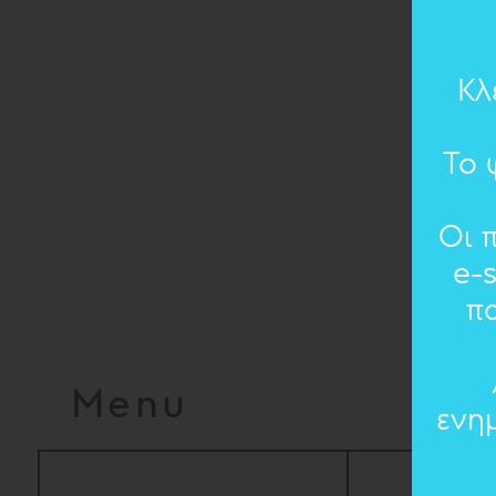
Κλ
Το 
Οι 
e-
π
Menu
ενη