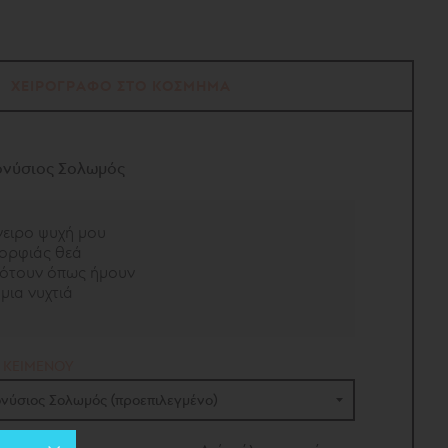
ΧΕΙΡΟΓΡΑΦΟ ΣΤΟ ΚΟΣΜΗΜΑ
ονύσιος Σολωμός
νειρο ψυχή μου
μορφιάς θεά
νότουν όπως ήμουν
μια νυχτιά
 ΚΕΙΜΕΝΟΥ
ονύσιος Σολωμός (προεπιλεγμένο)
νύσιος Σολωμός
(προεπιλεγμένο)