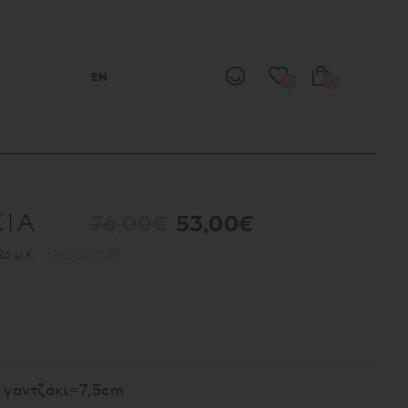
EN
0
0
ΚΙΑ
76,00€
53,00€
26 μ.Χ.
[AXS026028]
 γαντζάκι=7,5cm