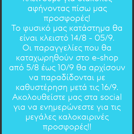
αφήνοντας πίσω μας
ΧΕΙΡΟΓΡΑΦΟ ΣΤΟ ΚΟΣΜΗΜΑ
προσφορές!
Το φυσικό μας κατάστημα θα
Ήταν μια μέρα γελαστή
- Γ. Σαραντάρης
είναι κλειστό 14/8 - 05/9.
Οι παραγγελίες που θα
Ήταν μια μέρα γελαστή που την χορεύαν
καταχωρηθούν στο e-shop
όλοι.
Ήταν καιρός που άνοιγε η καρδιά και
από 5/8 έως 10/9 θα αρχίσουν
μπαίναν τα λουλούδια.
να παραδίδονται με
καθυστέρηση μετά τις 16/9.
EΠΙΛΟΓΗ ΑΛΛΟΥ ΚΕΙΜΕΝΟΥ
Ακολουθείστε μας στα social
Ήταν μια μέρα γελαστή
- Γ. Σαραντάρης (προεπιλεγμένο)
για να ενημερώνεστε για τις
Ήταν μια μέρα γελαστή
- Γ. Σαραντάρης
(προεπιλεγμένο)
μεγάλες καλοκαιρινές
Δείτε όλα τα ποιήματα
Ευχές
- 16 ποιήματα
προσφορές!!