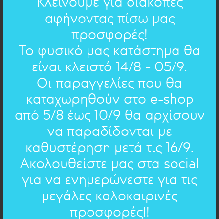
Κλείνουμε για διακοπές
αφήνοντας πίσω μας
4,5cm
ΔΙΑΣΤΑΣΕΙΣ:
προσφορές!
Το φυσικό μας κατάστημα θα
ΧΕΙΡΟΓΡΑΦΟ ΣΤΟ ΚΟΣΜΗΜΑ
είναι κλειστό 14/8 - 05/9.
Οι παραγγελίες που θα
Ερωτόκριτος
- Βιτσέντζος Κορνάρος
καταχωρηθούν στο e-shop
από 5/8 έως 10/9 θα αρχίσουν
Μια αγάπη εφανερώθη κι εγράφτη μέσα
στην καρδιά κι ουδέ ποτέ τση ελειώθη
να παραδίδονται με
καθυστέρηση μετά τις 16/9.
Ακολουθείστε μας στα social
EΠΙΛΟΓΗ ΑΛΛΟΥ ΚΕΙΜΕΝΟΥ
για να ενημερώνεστε για τις
Ερωτόκριτος
- Βιτσέντζος Κορνάρος (προεπιλεγμένο)
μεγάλες καλοκαιρινές
Ερωτόκριτος
- Βιτσέντζος Κορνάρος
(προεπιλεγμένο)
Δείτε όλα τα ποιήματα
προσφορές!!
Ευχές
- 16 ποιήματα