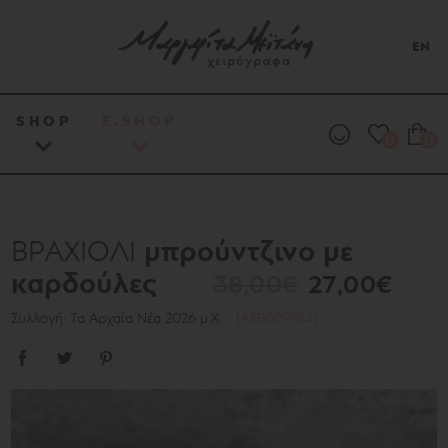
EN
SHOP
E.SHOP
0
0
μπρούντζινο με
ΒΡΑΧΙΟΛΙ
καρδούλες
38,00€
27,00€
Συλλογή: Τα Αρχαία Νέα 2026 μ.Χ.
[AXB009014]