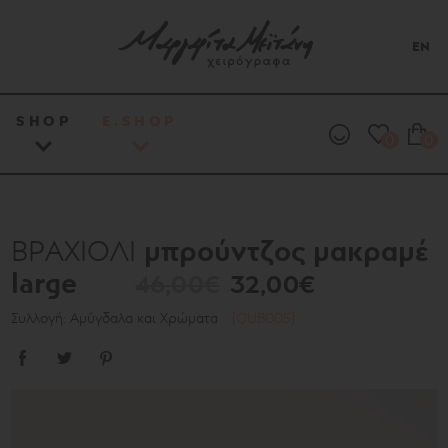
EN
SHOP
E.SHOP
0
0
μπρούντζος μακραμέ
ΒΡΑΧΙΟΛΙ
large
46,00€
32,00€
Συλλογή: Αμύγδαλα και Χρώματα
[QUB005]