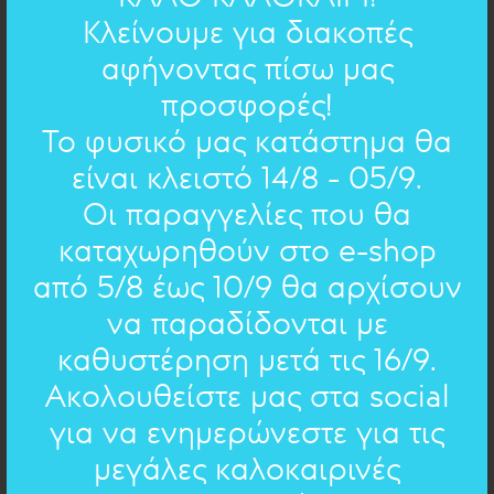
Κλείνουμε για διακοπές
αφήνοντας πίσω μας
προσφορές!
d=3cm
Το φυσικό μας κατάστημα θα
ΔΙΑΣΤΑΣΕΙΣ:
είναι κλειστό 14/8 - 05/9.
ορείχαλκος
ΥΛΙΚΟ:
Οι παραγγελίες που θα
καταχωρηθούν στο e-shop
ΧΕΙΡΟΓΡΑΦΟ ΣΤΟ ΚΟΣΜΗΜΑ
από 5/8 έως 10/9 θα αρχίσουν
να παραδίδονται με
Επιλέξτε χειρόγραφο
καθυστέρηση μετά τις 16/9.
Επιλέξτε χειρόγραφο
Ακολουθείστε μας στα social
για να ενημερώνεστε για τις
Ευχές
- 16 ποιήματα
Δείτε όλα τα ποιήματα
μεγάλες καλοκαιρινές
Μαργαρίτα Μεϊτάνη
Ευχές
: βρες γαλήνη στα μικρά
- 16 ποιήματα