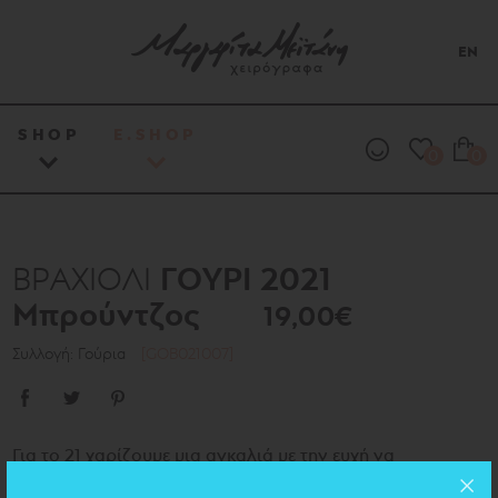
EN
SHOP
E.SHOP
0
0
ΓΟΥΡΙ 2021
ΒΡΑΧΙΟΛΙ
Μπρούντζος
19,00€
Συλλογή: Γούρια
[GOB021007]
Για το 21 χαρίζουμε μια αγκαλιά με την ευχή να
αγκαλιαστούμε όλοι ξανά μέσα στη χρονιά.