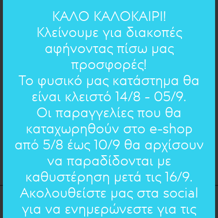
ΚΑΛΟ ΚΑΛΟΚΑΙΡΙ!
2cm
ΔΙΑΣΤΑΣΕΙΣ:
Κλείνουμε για διακοπές
Ορείχαλκος
ΥΛΙΚΟ:
αφήνοντας πίσω μας
προσφορές!
ΠΟΣΟΤΗΤΑ
ΚΗΡΟΚΛΩΣΤΗ
Το φυσικό μας κατάστημα θα
είναι κλειστό 14/8 - 05/9.
Οι παραγγελίες που θα
καταχωρηθούν στο e-shop
ΠΡΟΣΘΗΚΗ
από 5/8 έως 10/9 θα αρχίσουν
να παραδίδονται με
καθυστέρηση μετά τις 16/9.
Ακολουθείστε μας στα social
για να ενημερώνεστε για τις
Λέκκα 30, Αθήνα. 10562, Ελλάδα