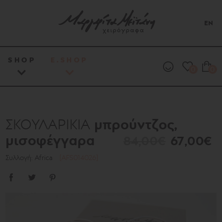
EN
SHOP
E.SHOP
0
0
μπρούντζος,
ΣΚΟΥΛΑΡΙΚΙΑ
μισοφέγγαρα
84,00€
67,00€
Συλλογή: Africa
[AFS014026]